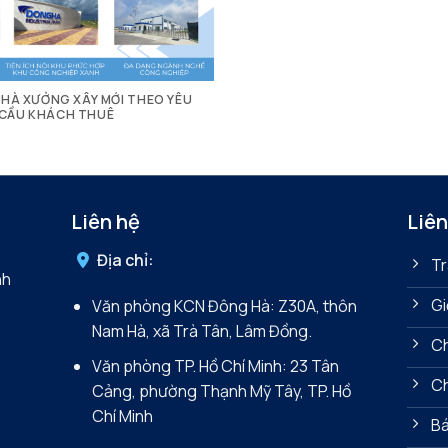
HÀ XƯỞNG XÂY MỚI THEO YÊU
CẦU KHÁCH THUÊ
Liên hệ
Liên
Địa chỉ:
Tr
nh
Gi
Văn phòng KCN Đông Hà: Z30A, thôn
Nam Hà, xã Trà Tân, Lâm Đồng.
Ch
Văn phòng TP. Hồ Chí Minh: 23 Tân
C
Cảng, phường Thạnh Mỹ Tây, TP. Hồ
Chí Minh
Bá