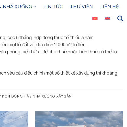
N NHÀ XƯỞNG
TIN TỨC
THƯ VIỆN
LIÊN HỆ
ng, cọc 6 tháng, hợp đồng thuê tối thiểu 3 năm.
ên một lô đất với diện tích 2.000m2 trở lên.
 văn phòng, bể chứa… để cho thuê hoặc bên thuê có thể tự
ch yêu cầu điều chỉnh một số thiết kế xây dựng thì khoảng
/ KCN ĐÔNG HÀ / NHÀ XƯỞNG XÂY SẴN