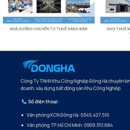
NHÀ XƯỞNG CHUYỂN TỪ THUÊ SANG BÁN
CHO THUÊ N
Công Ty TNHH Khu Công Nghiệp Đông Hà chuyên ki
doanh, xây dựng bất động sản Khu Công Nghiệp.
Số điện thoại:
Văn phòng KCN Đông Hà:
0345.427.510
Văn phòng TP. Hồ Chí Minh:
0909.351.684