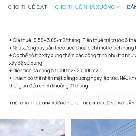
CHO THUÊ ĐẤT
CHO THUÊ NHÀ XƯỞNG
BÁ
+ Giá thuê: 3.5$~3.8$/m2/tháng. Tiền thuê trả trước 6 thá
+ Nhà xưởng xây sẵn theo tiêu chuẩn, chỉ một khách hàng tr
+ Có thể hỗ trợ xây dựng thêm các công trình phụ trợ như
xây để sử dụng.
+ Diện tích đa dạng từ 1000m2~20,000m2.
+ Khách có thể nhận mặt bằng xưởng ngay lập tức. Nếu khá
thời gian điều chỉnh khoảng 01 tháng.
THẺ:
CHO THUÊ NHÀ XƯỞNG / CHO THUÊ NHÀ XƯỞNG XÂY SẴN 