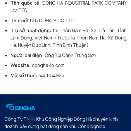
Tên quốc tế:
DONG HA INDUSTRIAL PARK COMPANY
LIMITED
Tên viết tắt:
DOHA IP CO.,LTD
Trụ sở hoạt động:
tại Thôn Nam Hà, Xã Trà Tân, Tỉnh
Lâm Đồng, Việt Nam (Trước là Thôn Nam Hà, Xã Đông
Hà, Huyện Đức Linh, Tỉnh Bình Thuận)
Người đại diện:
Ông Bùi Cảnh Trung Sơn
Website:
dongha-ip.com
Mã số thuế:
3401154926
Công Ty TNHH Khu Công Nghiệp Đông Hà chuyên kinh
doanh, xây dựng bất động sản Khu Công Nghiệp.