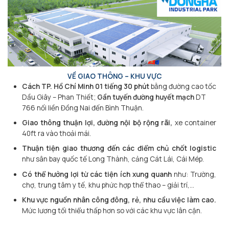
VỀ GIAO THÔNG – KHU VỰC
Cách TP. Hồ Chí Minh 01 tiếng 30 phút
bằng đường cao tốc
Dầu Giây – Phan Thiết;
Gần tuyến đường huyết mạch
DT
766 nối liền Đồng Nai đến Bình Thuận.
Giao thông thuận lợi, đường nội bộ rộng rãi,
xe container
40ft ra vào thoải mái.
Thuận tiện giao thương đến các điểm chủ chốt logistic
như sân bay quốc tế Long Thành, cảng Cát Lái, Cái Mép.
Có thể hưởng lợi từ các tiện ích xung quanh
như: Trường,
chợ, trung tâm y tế, khu phức hợp thể thao – giải trí,…
Khu vực nguồn nhân công đông, rẻ, nhu cầu việc làm cao.
Mức lương tối thiểu thấp hơn so với các khu vực lân cận.