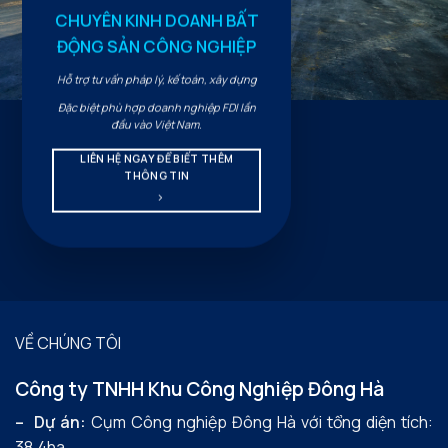
CHUYÊN KINH DOANH BẤT
ĐỘNG SẢN CÔNG NGHIỆP
Hỗ trợ tư vấn pháp lý, kế toán, xây dựng
Đặc biệt phù hợp doanh nghiệp FDI lần
đầu vào Việt Nam.
LIÊN HỆ NGAY ĐỂ BIẾT THÊM
THÔNG TIN
VỀ CHÚNG TÔI
Công ty TNHH Khu Công Nghiệp Đông Hà
– Dự án:
Cụm Công nghiệp Đông Hà với tổng diện tích:
38.4ha