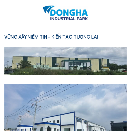
VỮNG XÂY NIỀM TIN – KIẾN TẠO TƯƠNG LAI