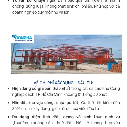
Tư vấn bởi chuyên gia:
Đảm bảo quá trình diễn ra nhanh
chóng, đúng luật, không phát sinh chi phí ẩn. Phù hợp với cả
doanh nghiệp quy mô nhỏ và lớn.
VỀ CHI PHÍ XÂY DỰNG – ĐẦU TƯ:
Hiện đang có giá bán thấp nhất
trong tất cả các Khu Công
nghiệp cách TP. Hồ Chí Minh khoảng 01 tiếng 30 phút.
Nền đất khu vực cứng, chịu lực tốt
, Có thể tiết kiếm đến
30% chi phí xây dựng, giúp tối ưu hóa việc đầu tư.
Đa dạng diện tích đất, xưởng và hình thức dịch vụ
(thuê/mua xưởng sẵn, thuê đất, thiết kế xưởng theo yêu