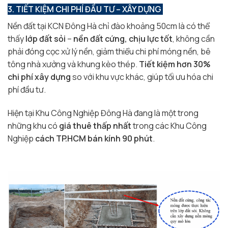
3. TIẾT KIỆM CHI PHÍ ĐẦU TƯ – XÂY DỰNG
Nền đất tại KCN Đông Hà chỉ đào khoảng 50cm là có thể
thấy
lớp đất sỏi
–
nền đất cứng, chịu lực tốt
, không cần
phải đóng cọc xử lý nền, giảm thiểu chi phí móng nền, bê
tông nhà xưởng và khung kèo thép.
Tiết kiệm hơn 30%
chi phí xây dựng
so với khu vực khác, giúp tối ưu hóa chi
phí đầu tư.
Hiện tại Khu Công Nghiệp Đông Hà đang là một trong
những khu có
giá thuê thấp nhất
trong các Khu Công
Nghiệp
cách TP.HCM bán kính 90 phút
.