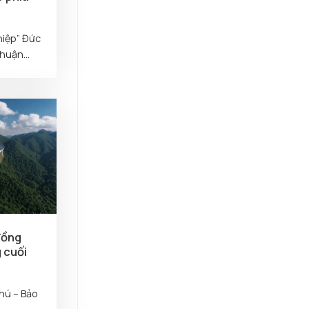
hiệp” Đức
huận...
đồng
g cuối
hú – Bảo