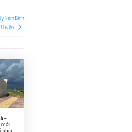
Tây Nam Bình
Thuận
à –
 mới
õ phía