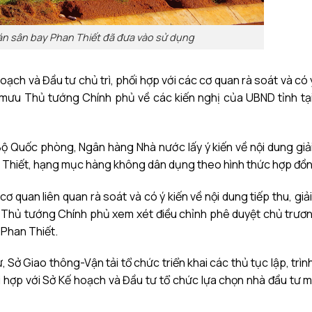
n sân bay Phan Thiết đã đưa vào sử dụng
ch và Đầu tư chủ trì, phối hợp với các cơ quan rà soát và có ý
m mưu Thủ tướng Chính phủ về các kiến nghị của UBND tỉnh tại 
 Bộ Quốc phòng,
Ngân hàng
Nhà nước lấy ý kiến về nội dung giải
n Thiết, hạng mục hàng không dân dụng theo hình thức hợp đồ
ơ quan liên quan rà soát và có ý kiến về nội dung tiếp thu, giả
ưu Thủ tướng Chính phủ xem xét điều chỉnh phê duyệt chủ trươn
Phan Thiết.
Sở Giao thông-Vận tải tổ chức triển khai các thủ tục lập, trìn
 hợp với Sở Kế hoạch và Đầu tư tổ chức lựa chọn nhà đầu tư m