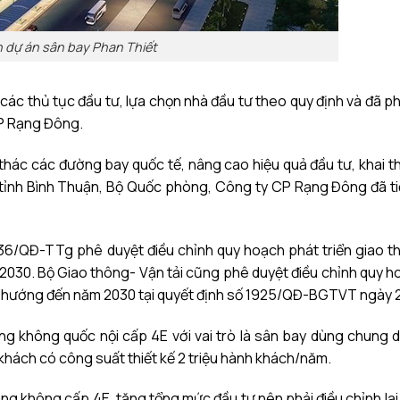
 dự án sân bay Phan Thiết
 các thủ tục đầu tư, lựa chọn nhà đầu tư theo quy định và đã p
CP Rạng Đông.
ai thác các đường bay quốc tế, nâng cao hiệu quả đầu tư, khai 
ỉnh Bình Thuận, Bộ Quốc phòng, Công ty CP Rạng Đông đã ti
36/QĐ-TTg phê duyệt điều chỉnh quy hoạch phát triển giao th
030. Bộ Giao thông- Vận tải cũng phê duyệt điều chỉnh quy hoạ
h hướng đến năm 2030 tại quyết định số 1925/QĐ-BGTVT ngày 
g không quốc nội cấp 4E với vai trò là sân bay dùng chung 
 khách có công suất thiết kế 2 triệu hành khách/năm.
ng không cấp 4E, tăng tổng mức đầu tư nên phải điều chỉnh lạ