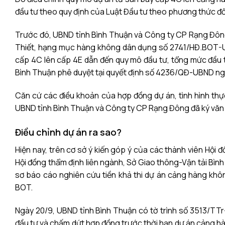
đầu tư theo quy định của Luật Đầu tư theo phương thức đố
Trước đó, UBND tỉnh Bình Thuận và Công ty CP Rạng Đông
Thiết, hạng mục hàng không dân dụng số 2741/HĐ.BOT-UB
cấp 4C lên cấp 4E dẫn đến quy mô đầu tư, tổng mức đầu t
Bình Thuận phê duyệt tại quyết định số 4236/QĐ-UBND ngà
Căn cứ các điều khoản của hợp đồng dự án, tình hình thực
UBND tỉnh Bình Thuận và
Công ty CP Rạng Đông
đã ký văn
Điều chỉnh dự án ra sao?
Hiện nay, trên cơ sở ý kiến góp ý của các thành viên Hộ
Hội đồng thẩm định liên ngành, Sở Giao thông-Vận tải Bình
sơ báo cáo nghiên cứu tiền khả thi dự án cảng hàng kh
BOT.
Ngày 20/9, UBND tỉnh Bình Thuận có tờ trình số 3513/TT
đầu tư và chấm dứt hợp đồng trước thời hạn dự án cảng 