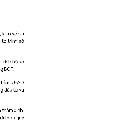
 kiến về nội
tờ trình số
 trình hồ sơ
ng BOT.
i trình UBND
g đầu tư và
h thẩm định,
ới theo quy