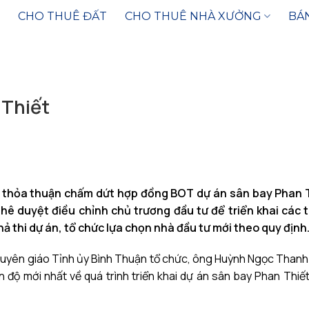
CHO THUÊ ĐẤT
CHO THUÊ NHÀ XƯỞNG
BÁ
 Thiết
 thỏa thuận chấm dứt hợp đồng BOT dự án sân bay Phan T
hê duyệt điều chỉnh chủ trương đầu tư để triển khai các t
ả thi dự án, tổ chức lựa chọn nhà đầu tư mới theo quy định
n Tuyên giáo Tỉnh ủy Bình Thuận tổ chức, ông Huỳnh Ngọc Than
ến độ mới nhất
về quá trình triển khai dự án
sân bay Phan Thiế