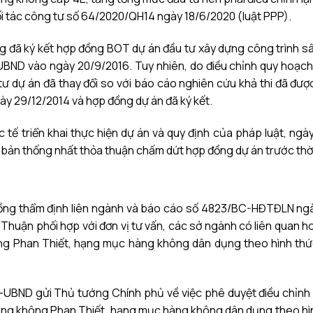
i tác công tư số 64/2020/QH14 ngày 18/6/2020 (luật PPP).
 đã ký kết hợp đồng BOT dự án đầu tư xây dựng công trình s
ND vào ngày 20/9/2016. Tuy nhiên, do điều chỉnh quy hoạch
ư dự án đã thay đổi so với báo cáo nghiên cứu khả thi đã đượ
y 29/12/2014 và hợp đồng dự án đã ký kết.
 tế triển khai thực hiện dự án và quy định của pháp luật, ngà
 bản thống nhất thỏa thuận chấm dứt hợp đồng dự án trước thờ
i đồng thẩm định liên ngành và báo cáo số 4823/BC-HĐTĐLN ng
 Thuận phối hợp với đơn vị tư vấn, các sở ngành có liên quan h
ông Phan Thiết, hạng mục hàng không dân dụng theo hình th
r-UBND gửi Thủ tướng Chính phủ về việc phê duyệt điều chỉnh
hàng không Phan Thiết, hạng mục hàng không dân dụng theo hì