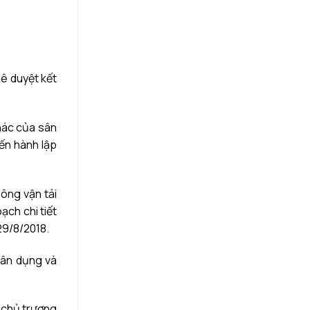
hê duyệt kết
thác của sân
ến hành lập
ông vận tải
ch chi tiết
29/8/2018.
dân dụng và
i chủ trương