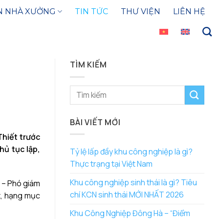
N NHÀ XƯỞNG
TIN TỨC
THƯ VIỆN
LIÊN HỆ
TÌM KIẾM
BÀI VIẾT MỚI
hiết trước
hủ tục lập,
Tỷ lệ lấp đầy khu công nghiệp là gì?
.
Thực trạng tại Việt Nam
Khu công nghiệp sinh thái là gì? Tiêu
h – Phó giám
chí KCN sinh thái MỚI NHẤT 2026
t
, hạng mục
Khu Công Nghiệp Đông Hà – “Điểm