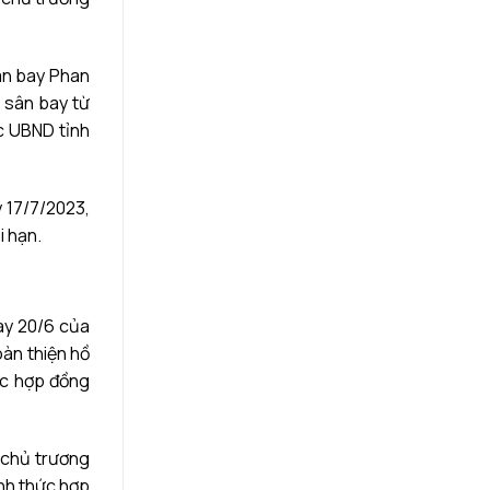
ân bay Phan
 sân bay từ
c UBND tỉnh
y 17/7/2023,
i hạn.
ày 20/6 của
oàn thiện hồ
ức hợp đồng
 chủ trương
nh thức hợp