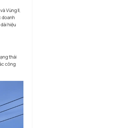
và Vùng II,
ác doanh
dài hiệu
rạng thái
các công