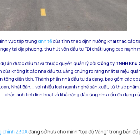
lĩnh vực tập trung
kinh tế
của tỉnh theo định hướng khai thác các t
m ngay tại địa phương, thu hút vốn đầu tư FDI chất lượng cao mạnh 
là dự án được đầu tư và thuộc quyền quản lý bởi
Công ty TNHH Khu
của không ít các nhà đầu tư. Bằng chứng rõ ràng nhất là hiệu quả
trên tổng diện tích. Thành phần nhà đầu tư đa dạng, bao gồm các d
oan, Nhật Bản,… với nhiều loại ngành nghề sản xuất, từ thực phẩm, y
ử,… phản ánh tính linh hoạt và khả năng đáp ứng nhu cầu đa dạng củ
 chính Z30A
đang sở hữu cho mình “tọa độ Vàng” trong bản đồ 