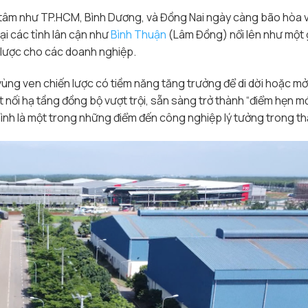
 tâm như TP.HCM, Bình Dương, và Đồng Nai ngày càng bão hòa vớ
tại các tỉnh lân cận như
Bình Thuận
(Lâm Đồng) nổi lên như một 
n lược cho các doanh nghiệp.
vùng ven chiến lược có tiềm năng tăng trưởng để di dời hoặc m
ết nối hạ tầng đồng bộ vượt trội, sẵn sàng trở thành “điểm hẹn m
ình là một trong những điểm đến công nghiệp lý tưởng trong thậ