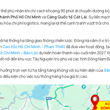
g thể phủ nhận khi chỉ cách khoảng 90 phút di chuyển đường bộ
 Thành Phố Hồ Chí Minh
và
Cảng Quốc tế Cát Lái
. Sự liền mạ
 hóa chi phí logistics, mang lại lợi thế cạnh tranh vượt trội ch
hệ thống hạ tầng giao thông chiến lược. Đông Hà nằm ở vị trí
ến
Cao tốc Hồ Chí Minh – Phan Thiết
đã đưa vào hoạt động, tạ
ồ Chí Minh – Bảo Lộc
dự kiến hoàn thành vào cuối năm 2027, 
kết nối đến khu vực Tây Nguyên trù phú và các tỉnh Đông Nam B
ưởng trọn vẹn từ hạ tầng hàng không với sự hiện diện của
Sâ
o điều kiện cho việc lưu thông hàng hóa giá trị cao.