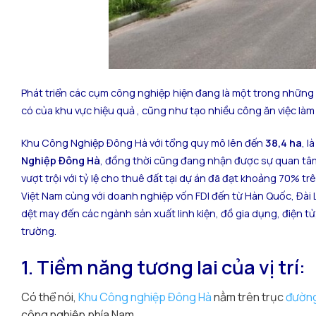
Phát triển các cụm công nghiệp hiện đang là một trong những 
có của khu vực hiệu quả , cũng như tạo nhiều công ăn việc là
Khu Công Nghiệp Đông Hà với tổng quy mô lên đến
38,4 ha
, 
Nghiệp Đông Hà
, đồng thời cũng đang nhận được sự quan tâm 
vượt trội với tỷ lệ cho thuê đất tại dự án đã đạt khoảng 70% 
Việt Nam cùng với doanh nghiệp vốn FDI đến từ Hàn Quốc, Đài L
dệt may đến các ngành sản xuất linh kiện, đồ gia dụng, điện t
trường.
1. Tiềm năng tương lai của vị trí:
Có thể nói,
Khu Công nghiệp Đông Hà
nằm trên trục
đường
công nghiệp phía Nam.