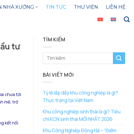
N NHÀ XƯỞNG
TIN TỨC
THƯ VIỆN
LIÊN HỆ
TÌM KIẾM
ầu tư
BÀI VIẾT MỚI
Tỷ lệ lấp đầy khu công nghiệp là gì?
ai chưa tới
Thực trạng tại Việt Nam
h mẽ, trở
Khu công nghiệp sinh thái là gì? Tiêu
chí KCN sinh thái MỚI NHẤT 2026
g kết nối
Khu Công Nghiệp Đông Hà – “Điểm