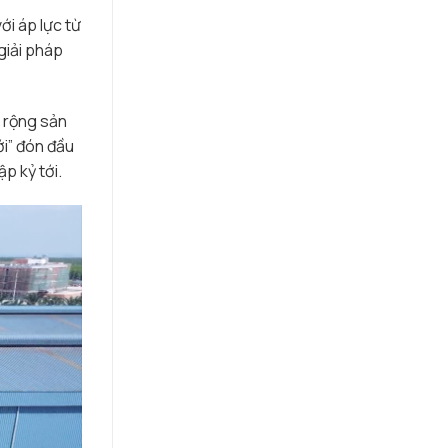
i áp lực từ
giải pháp
ở rộng sản
ới” đón đầu
p kỷ tới.