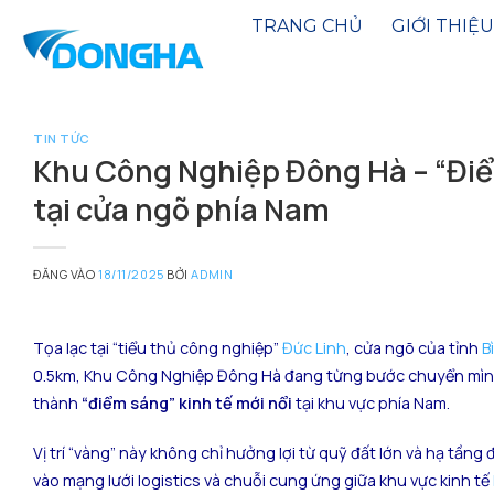
Bỏ
TRANG CHỦ
GIỚI THIỆU
qua
nội
dung
TIN TỨC
Khu Công Nghiệp Đông Hà – “Điể
tại cửa ngõ phía Nam
ĐĂNG VÀO
18/11/2025
BỞI
ADMIN
Tọa lạc tại “tiểu thủ công nghiệp”
Đức Linh
, cửa ngõ của tỉnh
B
0.5km, Khu Công Nghiệp Đông Hà đang từng bước chuyển mình 
thành
“điểm sáng” kinh tế mới nổi
tại khu vực phía Nam.
Vị trí “vàng” này không chỉ hưởng lợi từ quỹ đất lớn và hạ tầ
vào mạng lưới logistics và chuỗi cung ứng giữa khu vực kinh tế