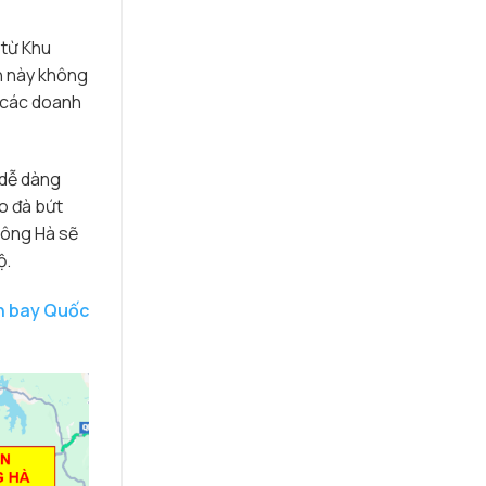
 từ Khu
ch này không
o các doanh
 dễ dàng
o đà bứt
Đông Hà sẽ
ộ.
n bay Quốc