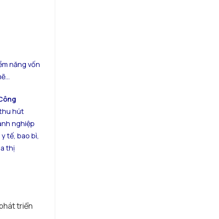
iềm năng vốn
mẽ…
 Công
 thu hút
oanh nghiệp
 tế, bao bì,
a thị
phát triển